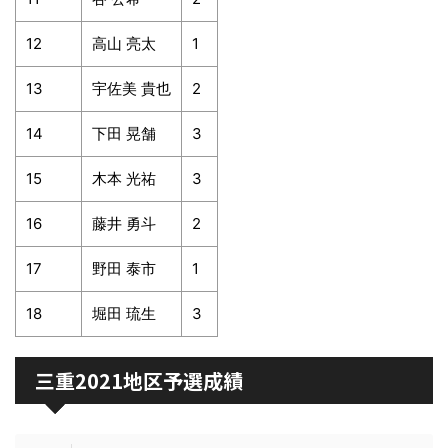
12
高山 亮太
1
13
宇佐美 貴也
2
14
下田 晃舗
3
15
木本 光祐
3
16
藤井 勇斗
2
17
野田 泰市
1
18
堀田 琉生
3
三重2021地区予選成績