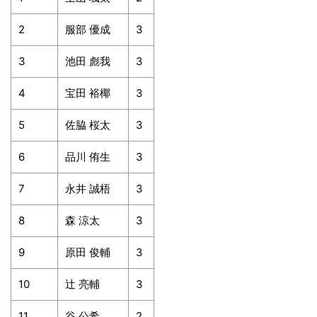
2
服部 優成
3
3
池田 彪我
3
4
宝田 裕椰
3
5
佐脇 桜太
3
6
品川 侑生
3
7
永井 誠梧
3
8
森 涼太
3
9
原田 俊輔
3
10
辻 亮輔
3
11
谷 公希
2