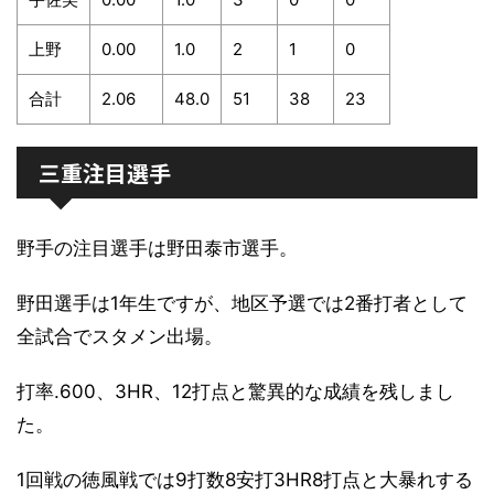
上野
0.00
1.0
2
1
0
合計
2.06
48.0
51
38
23
三重注目選手
野手の注目選手は野田泰市選手。
野田選手は1年生ですが、地区予選では2番打者として
全試合でスタメン出場。
打率.600、3HR、12打点と驚異的な成績を残しまし
た。
1回戦の徳風戦では9打数8安打3HR8打点と大暴れする