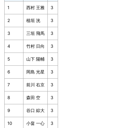
1
西村 王雅
3
2
植垣 洸
3
3
三垣 飛馬
3
4
竹村 日向
3
5
山下 陽輔
3
6
岡島 光星
3
7
前川 右京
3
8
森田 空
3
9
谷口 綜大
3
10
小畠 一心
3