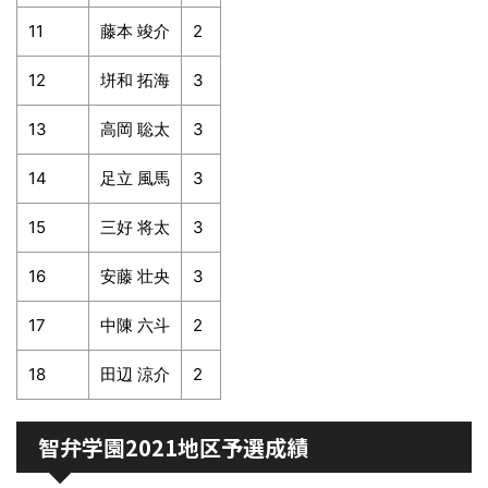
11
藤本 竣介
2
12
垪和 拓海
3
13
高岡 聡太
3
14
足立 風馬
3
15
三好 将太
3
16
安藤 壮央
3
17
中陳 六斗
2
18
田辺 涼介
2
智弁学園2021地区予選成績