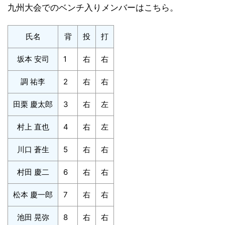
九州大会でのベンチ入りメンバーはこちら。
氏名
背
投
打
坂本 安司
1
右
右
調 祐李
2
右
右
田栗 慶太郎
3
右
左
村上 直也
4
右
左
川口 蒼生
5
右
右
村田 慶二
6
右
右
松本 慶一郎
7
右
右
池田 晃弥
8
右
右