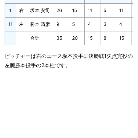
1
右
坂本 安司
26
15
11
5
11
6
11
左
勝本 晴彦
9
5
4
3
4
1
合計
35
20
15
8
15
7
ピッチャーは右のエース坂本投手に決勝戦1失点完投の
左腕勝本投手の2本柱です。