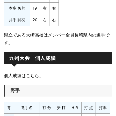
本多 矢的
19
右
右
井手 闘羽
20
右
右
県立である大崎高校はメンバー全員長崎県内の選手で
す。
九州大会 個人成績
個人成績はこちら。
野手
背
選手名
打 数
安 打
ＨＲ
打 点
打率