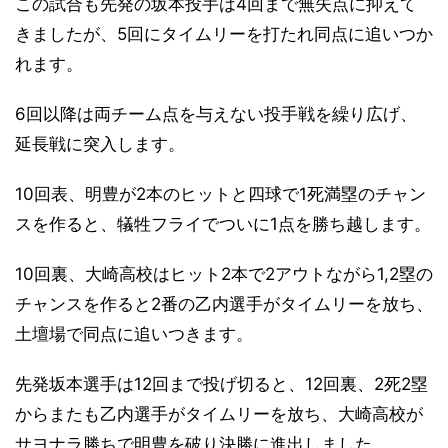
この試合も先発の坂本投手は4回まで無失点に抑えて
きましたが、5回にタイムリーを打たれ同点に追いつか
れます。
6回以降は両チーム点を与えない投手戦を繰り広げ、
延長戦に突入します。
10回表、明豊が2本のヒットと四球で1死満塁のチャン
スを作ると、犠牲フライでついに1点を勝ち越します。
10回裏、大崎高校はヒット2本で2アウトながら1,2塁の
チャンスを作ると2番の乙内選手がタイムリーを放ち、
土壇場で同点に追いつきます。
先発坂本選手は12回まで投げ切ると、12回裏、2死2塁
からまたも乙内選手がタイムリーを放ち、大崎高校が
サヨナラ勝ちで明豊を破り決勝に進出しました。