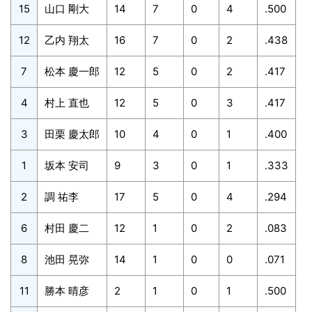
15
山口 剛大
14
7
0
4
.500
12
乙内 翔太
16
7
0
2
.438
7
松本 慶一郎
12
5
0
2
.417
4
村上 直也
12
5
0
3
.417
3
田栗 慶太郎
10
4
0
1
.400
1
坂本 安司
9
3
0
1
.333
2
調 祐李
17
5
0
4
.294
6
村田 慶二
12
1
0
2
.083
8
池田 晃弥
14
1
0
0
.071
11
勝本 晴彦
2
1
0
1
.500