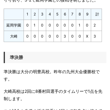
1
2
3
4
5
6
7
8
9
計
延岡学園
0
1
0
0
0
0
0
1
0
2
大崎
0
0
0
0
0
3
0
0
X
3
準決勝
準決勝は大分の明豊高校。昨年の九州大会優勝校で
す。
大崎高校は2回に8番村田選手のタイムリーで1点を先
制します。