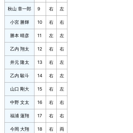
秋山 章一郎
9
右
左
小宮 勝輝
10
右
右
勝本 晴彦
11
左
左
乙内 翔太
12
右
右
井元 隆太
13
右
左
乙内 駿斗
14
右
左
山口 剛大
15
右
左
中野 文太
16
右
右
福浦 蓮翔
17
右
右
今岡 大翔
18
右
両