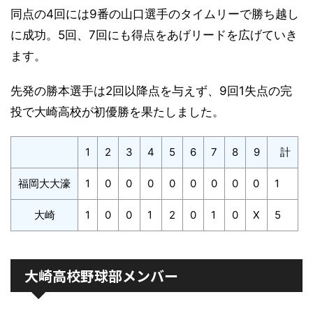
同点の4回には9番の山口選手のタイムリーで勝ち越し
に成功。5回、7回にも得点をあげリードを広げていき
ます。
先発の勝本選手は2回以降点を与えず、9回1失点の完
投で大崎高校が初優勝を果たしました。
1
2
3
4
5
6
7
8
9
計
福岡大大濠
1
0
0
0
0
0
0
0
0
1
大崎
1
0
0
1
2
0
1
0
X
5
大崎高校野球部メンバー