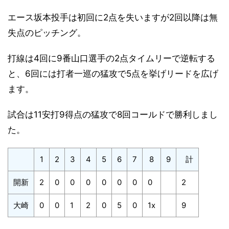
エース坂本投手は初回に2点を失いますが2回以降は無
失点のピッチング。
打線は4回に9番山口選手の2点タイムリーで逆転する
と、6回には打者一巡の猛攻で5点を挙げリードを広げ
ます。
試合は11安打9得点の猛攻で8回コールドで勝利しまし
た。
1
2
3
4
5
6
7
8
9
計
開新
2
0
0
0
0
0
0
0
2
大崎
0
0
1
2
0
5
0
1x
9