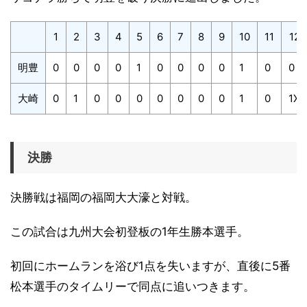
1
2
3
4
5
6
7
8
9
10
11
12
明豊
0
0
0
0
1
0
0
0
0
1
0
0
大崎
0
1
0
0
0
0
0
0
0
1
0
1X
決勝
決勝戦は福岡の福岡大大濠と対戦。
この試合は九州大会初登板の1年生勝本選手。
初回にホームランを浴び1点を失いますが、直後に5番
松本選手のタイムリーで同点に追いつきます。