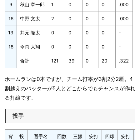
9
秋山 章一郎
1
0
0
0
.000
16
中野 文太
2
0
0
0
.000
13
井元 隆太
0
0
0
0
-
18
今岡 大翔
0
0
0
0
-
合計
121
39
0
20
.322
ホームランは0本ですが、チーム打率が3割2分2厘。4
割越えのバッターが5人とどこからでもチャンスが作れ
る打線です。
投手
背
投
選手名
回数
三振
安打
四球
安打